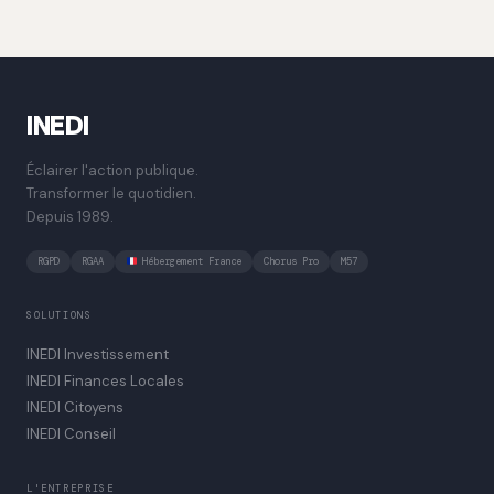
INEDI
Éclairer l'action publique.
Transformer le quotidien.
Depuis 1989.
RGPD
RGAA
Hébergement France
Chorus Pro
M57
SOLUTIONS
INEDI Investissement
INEDI Finances Locales
INEDI Citoyens
INEDI Conseil
L'ENTREPRISE